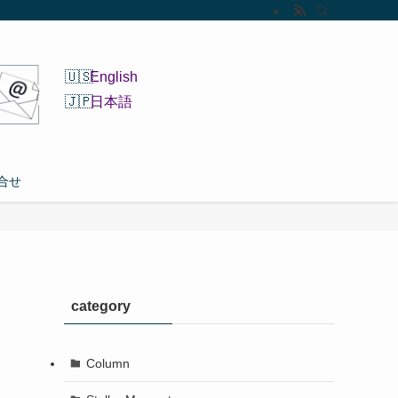
English
日本語
合せ
category
Column