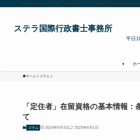
在留資格（ビザ）取得・永住申請など、入管業務専門の行政書士事務
ステラ国際行政書士事務所
平日1
ホ
ホーム
コラム
「定住者」在留資格の基本情報：
て
2024年9月3日
2025年6月1日
コラム