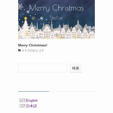
Merry Christmas!
ステラのひとコマ
検索
English
日本語
％