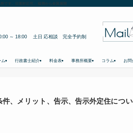
所です。日英対応可。 福岡から全国展開中。
0:00 ～ 18:00 土日 応相談 完全予約制
ーム
行政書士紹介
料金表
事務所概要
コラム
お問
条件、メリット、告示、告示外定住につい